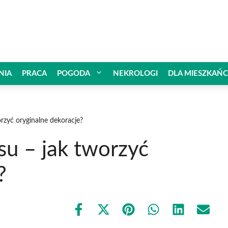
NIA
PRACA
POGODA
NEKROLOGI
DLA MIESZKAŃ
orzyć oryginalne dekoracje?
su – jak tworzyć
?
Share
Share
Share
Share
Share
Share
on
on
on
on
on
on