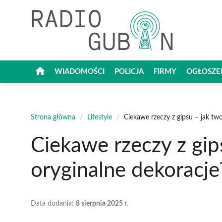
Przejdź
do
treści
WIADOMOŚCI
POLICJA
FIRMY
OGŁOSZE
Strona główna
/
Lifestyle
/
Ciekawe rzeczy z gipsu – jak tw
Ciekawe rzeczy z gip
oryginalne dekoracje
Data dodania:
8 sierpnia 2025 r.