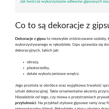
Jak twórcze wykorzystanie odlewów gipsowych moż
Co to są dekoracje z gips
Dekoracje z gipsu
to niezwykle zróżnicowane ozdoby, k
wykorzystywanego w rękodziele. Gips sprawdza się d
dekoracyjnych, takich jak:
obrazy,
płaskorzeźby,
detale wykończeniowe wnętrz.
Jego prostota w obróbce oraz wyjątkowa trwałość spr
sztuki dekoracyjnej. Takie ornamentalne akcenty przyci
Niezależnie od tego, czy mowa o przestrzeniach prywa
przytulności
. Na przykład stylowe gipsowe ramy oraz 
niepowtarzalny klimat. Rękodzieło z gipsu otwiera drz