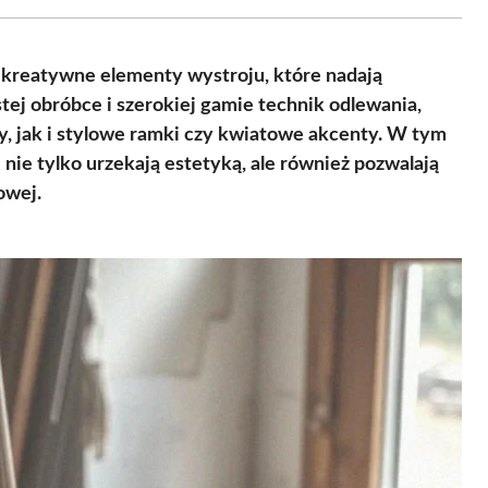
Facebook
X
Pinterest
WhatsApp
LinkedIn
Email
(Twitter)
 kreatywne elementy wystroju, które nadają
tej obróbce i szerokiej gamie technik odlewania,
, jak i stylowe ramki czy kwiatowe akcenty. W tym
 nie tylko urzekają estetyką, ale również pozwalają
owej.