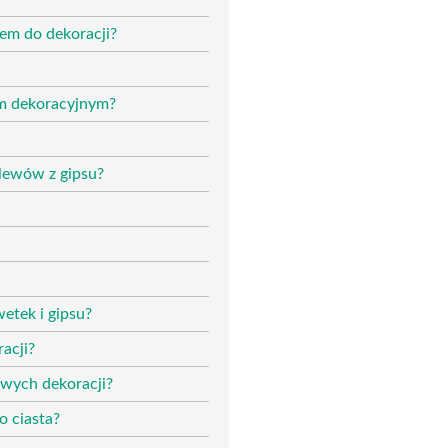
em do dekoracji?
em dekoracyjnym?
lewów z gipsu?
etek i gipsu?
acji?
awych dekoracji?
o ciasta?