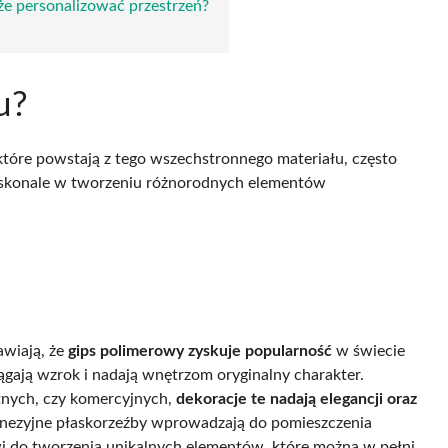
e personalizować przestrzeń?
u?
tóre powstają z tego wszechstronnego materiału, często
oskonale w tworzeniu różnorodnych elementów
awiają, że
gips polimerowy zyskuje popularność
w świecie
ągają wzrok i nadają wnętrzom oryginalny charakter.
tnych, czy komercyjnych,
dekoracje te nadają elegancji oraz
finezyjne płaskorzeźby wprowadzają do pomieszczenia
wi do tworzenia unikalnych elementów, które można w pełni