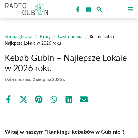
Przejdź
M
do
treści
Strona główna
/
Firmy
/
Gastronomia
/
Kebab Gubin –
Najlepsze Lokale w 2026 roku
Kebab Gubin – Najlepsze Lokale
w 2026 roku
Data dodania:
2 sierpnia 2026 r.
Share
Share
Share
Share
Share
Share
on
on
on
on
on
on
Facebook
X
Pinterest
WhatsApp
LinkedIn
Email
(Twitter)
Witaj w naszym "Rankingu kebabów w Gubinie"!