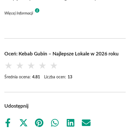
Więcej Informacji
Oceń: Kebab Gubin – Najlepsze Lokale w 2026 roku
★
★
★
★
★
Średnia ocena:
4.81
Liczba ocen:
13
Udostępnij
Share
Share
Share
Share
Share
Share
on
on
on
on
on
on