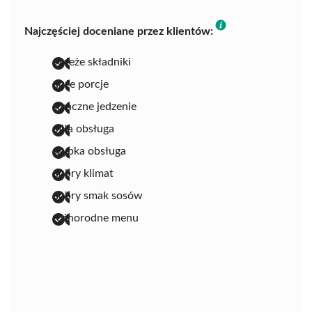
Najczęściej doceniane przez klientów:
świeże składniki
duże porcje
smaczne jedzenie
miła obsługa
szybka obsługa
dobry klimat
dobry smak sosów
różnorodne menu