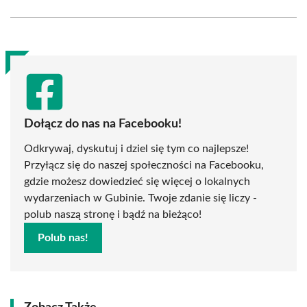
Facebook
X
Pinterest
WhatsApp
LinkedIn
Email
(Twitter)
Dołącz do nas na Facebooku!
Odkrywaj, dyskutuj i dziel się tym co najlepsze!
Przyłącz się do naszej społeczności na Facebooku,
gdzie możesz dowiedzieć się więcej o lokalnych
wydarzeniach w Gubinie. Twoje zdanie się liczy -
polub naszą stronę i bądź na bieżąco!
Polub nas!