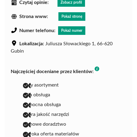
Czytaj opinie:
Zobacz profil
Strona www:
Pokaż stronę
Numer telefonu:
Pokaż numer
Lokalizacja:
Juliusza Słowackiego 1, 66-620
Gubin
Najczęściej doceniane przez klientów:
duży asortyment
miła obsługa
pomocna obsługa
dobra jakość narzędzi
fachowe doradztwo
szeroka oferta materiałów