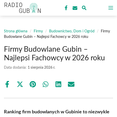
Przejdź
M
do
treści
Strona główna
/
Firmy
/
Budownictwo, Dom i Ogród
/
Firmy
Budowlane Gubin – Najlepsi Fachowcy w 2026 roku
Firmy Budowlane Gubin –
Najlepsi Fachowcy w 2026 roku
Data dodania:
1 sierpnia 2026 r.
Share
Share
Share
Share
Share
Share
on
on
on
on
on
on
Facebook
X
Pinterest
WhatsApp
LinkedIn
Email
(Twitter)
Ranking firm budowlanych w Gubinie to niezwykle