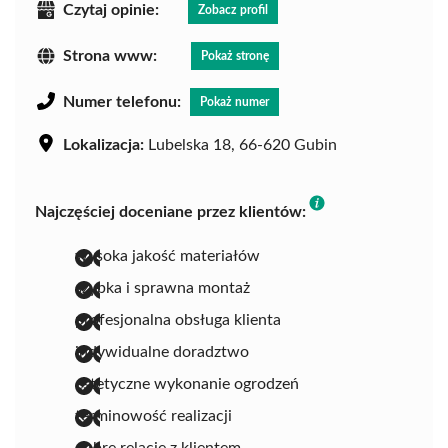
Czytaj opinie:
Zobacz profil
Strona www:
Pokaż stronę
Numer telefonu:
Pokaż numer
Lokalizacja:
Lubelska 18, 66-620 Gubin
Najczęściej doceniane przez klientów:
wysoka jakość materiałów
szybka i sprawna montaż
profesjonalna obsługa klienta
indywidualne doradztwo
estetyczne wykonanie ogrodzeń
terminowość realizacji
dobre relacje z klientem