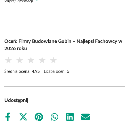
Więcej Informacji
Oceń: Firmy Budowlane Gubin – Najlepsi Fachowcy w
2026 roku
★
★
★
★
★
Średnia ocena:
4.95
Liczba ocen:
5
Udostępnij
Share
Share
Share
Share
Share
Share
on
on
on
on
on
on
Facebook
X
Pinterest
WhatsApp
LinkedIn
Email