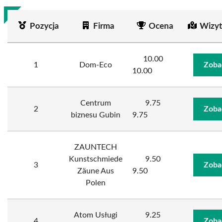
Pozycja
Firma
Ocena
Wizyt
10.00
1
Dom-Eco
Zoba
10.00
Centrum
9.75
2
Zoba
biznesu Gubin
9.75
ZAUNTECH
Kunstschmiede
9.50
3
Zoba
Zäune Aus
9.50
Polen
Atom Usługi
9.25
4
Zoba