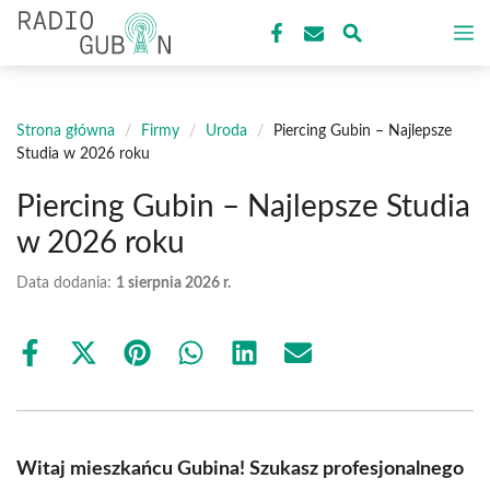
Przejdź
M
do
treści
Strona główna
/
Firmy
/
Uroda
/
Piercing Gubin – Najlepsze
Studia w 2026 roku
Piercing Gubin – Najlepsze Studia
w 2026 roku
Data dodania:
1 sierpnia 2026 r.
Share
Share
Share
Share
Share
Share
on
on
on
on
on
on
Facebook
X
Pinterest
WhatsApp
LinkedIn
Email
(Twitter)
Witaj mieszkańcu Gubina! Szukasz profesjonalnego