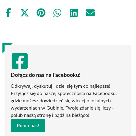
Share
Share
Share
Share
Share
Share
on
on
on
on
on
on
Facebook
X
Pinterest
WhatsApp
LinkedIn
Email
(Twitter)
Dołącz do nas na Facebooku!
Odkrywaj, dyskutuj i dziel się tym co najlepsze!
Przyłącz się do naszej społeczności na Facebooku,
gdzie możesz dowiedzieć się więcej o lokalnych
wydarzeniach w Gubinie. Twoje zdanie się liczy -
polub naszą stronę i bądź na bieżąco!
Polub nas!