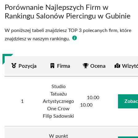
Porównanie Najlepszych Firm w
Rankingu Salonów Piercingu w Gubinie
W poniższej tabeli znajdziesz TOP 3 polecanych firm, które
znajdziesz w naszym rankingu.
Pozycja
Firma
Ocena
Wizyt
Studio
Tatuażu
10.00
1
Artystycznego
Zobac
10.00
One Crow
Filip Sadowski
W punkt