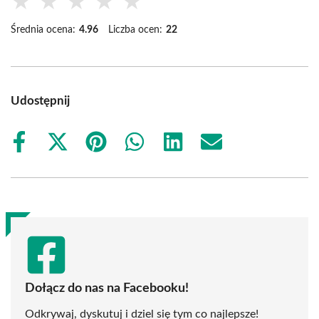
★
★
★
★
★
Średnia ocena:
4.96
Liczba ocen:
22
Udostępnij
Share
Share
Share
Share
Share
Share
on
on
on
on
on
on
Facebook
X
Pinterest
WhatsApp
LinkedIn
Email
(Twitter)
Dołącz do nas na Facebooku!
Odkrywaj, dyskutuj i dziel się tym co najlepsze!