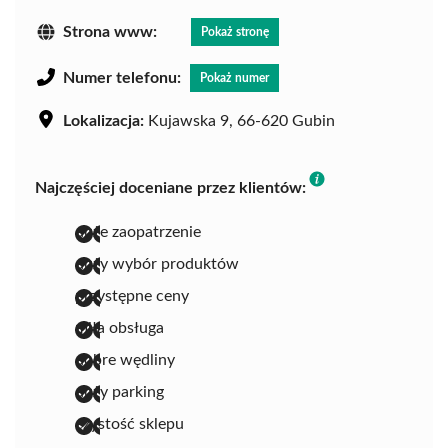
Strona www:
Pokaż stronę
Numer telefonu:
Pokaż numer
Lokalizacja:
Kujawska 9, 66-620 Gubin
Najczęściej doceniane przez klientów:
duże zaopatrzenie
duży wybór produktów
przystępne ceny
miła obsługa
dobre wędliny
duży parking
czystość sklepu