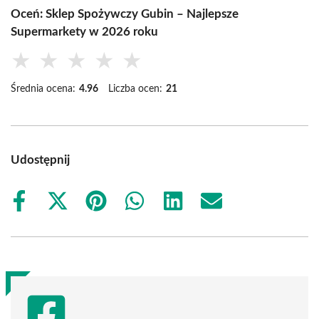
Oceń: Sklep Spożywczy Gubin – Najlepsze
Supermarkety w 2026 roku
★
★
★
★
★
Średnia ocena:
4.96
Liczba ocen:
21
Udostępnij
Share
Share
Share
Share
Share
Share
on
on
on
on
on
on
Facebook
X
Pinterest
WhatsApp
LinkedIn
Email
(Twitter)