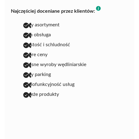
Najczęściej doceniane przez klientów:
duży asortyment
miła obsługa
czystość i schludność
dobre ceny
własne wyroby wędliniarskie
duży parking
wielofunkcyjność usług
świeże produkty