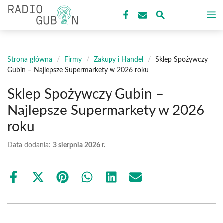
Przejdź
M
do
treści
Strona główna
/
Firmy
/
Zakupy i Handel
/
Sklep Spożywczy
Gubin – Najlepsze Supermarkety w 2026 roku
Sklep Spożywczy Gubin –
Najlepsze Supermarkety w 2026
roku
Data dodania:
3 sierpnia 2026 r.
Share
Share
Share
Share
Share
Share
on
on
on
on
on
on
Facebook
X
Pinterest
WhatsApp
LinkedIn
Email
(Twitter)