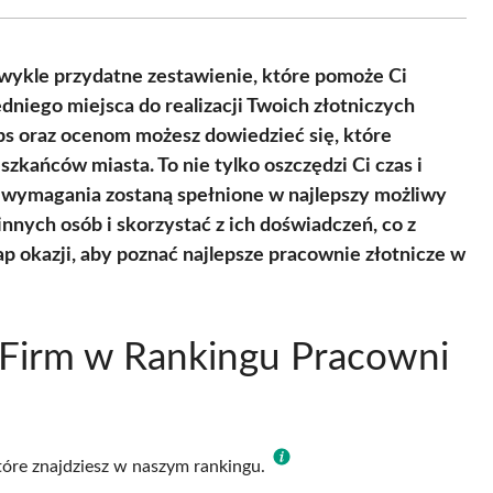
Facebook
X
Pinterest
WhatsApp
LinkedIn
Email
(Twitter)
zwykle przydatne zestawienie, które pomoże Ci
iego miejsca do realizacji Twoich złotniczych
s oraz ocenom możesz dowiedzieć się, które
kańców miasta. To nie tylko oszczędzi Ci czas i
e wymagania zostaną spełnione w najlepszy możliwy
innych osób i skorzystać z ich doświadczeń, co z
ap okazji, aby poznać najlepsze pracownie złotnicze w
 Firm w Rankingu Pracowni
które znajdziesz w naszym rankingu.