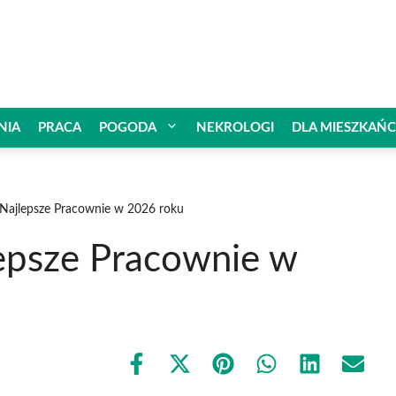
NIA
PRACA
POGODA
NEKROLOGI
DLA MIESZKAŃ
 Najlepsze Pracownie w 2026 roku
lepsze Pracownie w
Share
Share
Share
Share
Share
Share
on
on
on
on
on
on