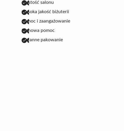
czystość salonu
wysoka jakość biżuterii
pomoc i zaangażowanie
fachowa pomoc
staranne pakowanie