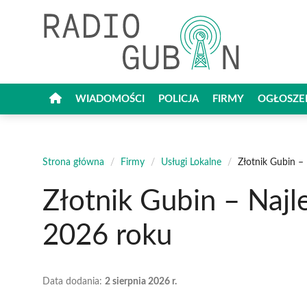
Przejdź
do
treści
WIADOMOŚCI
POLICJA
FIRMY
OGŁOSZE
Strona główna
/
Firmy
/
Usługi Lokalne
/
Złotnik Gubin –
Złotnik Gubin – Naj
2026 roku
Data dodania:
2 sierpnia 2026 r.