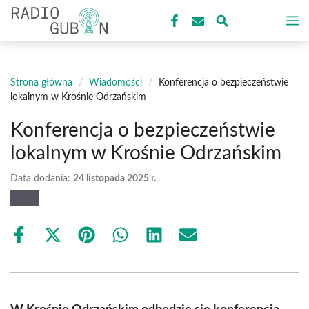
Przejdź
M
do
treści
Strona główna
/
Wiadomości
/
Konferencja o bezpieczeństwie
lokalnym w Krośnie Odrzańskim
Konferencja o bezpieczeństwie
lokalnym w Krośnie Odrzańskim
Data dodania:
24 listopada 2025 r.
Share
Share
Share
Share
Share
Share
on
on
on
on
on
on
Facebook
X
Pinterest
WhatsApp
LinkedIn
Email
(Twitter)