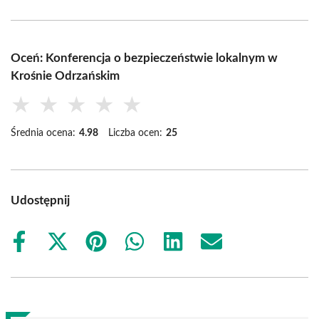
Oceń: Konferencja o bezpieczeństwie lokalnym w
Krośnie Odrzańskim
★
★
★
★
★
Średnia ocena:
4.98
Liczba ocen:
25
Udostępnij
Share
Share
Share
Share
Share
Share
on
on
on
on
on
on
Facebook
X
Pinterest
WhatsApp
LinkedIn
Email
(Twitter)