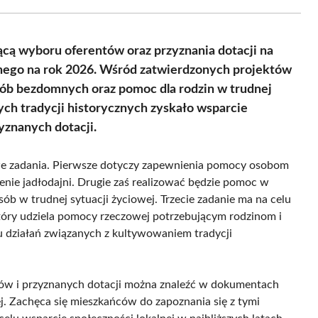
Facebook
X
Pinterest
WhatsApp
LinkedIn
Email
(Twitter)
ącą wyboru oferentów oraz przyznania dotacji na
cznego na rok 2026. Wśród zatwierdzonych projektów
osób bezdomnych oraz pomoc dla rodzin w trudnej
ych tradycji historycznych zyskało wsparcie
yznanych dotacji.
we zadania. Pierwsze dotyczy zapewnienia pomocy osobom
ie jadłodajni. Drugie zaś realizować będzie pomoc w
ób w trudnej sytuacji życiowej. Trzecie zadanie ma na celu
óry udziela pomocy rzeczowej potrzebującym rodzinom i
u działań związanych z kultywowaniem tradycji
ów i przyznanych dotacji można znaleźć w dokumentach
j. Zachęca się mieszkańców do zapoznania się z tymi