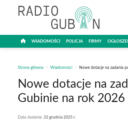
Przejdź
do
treści
WIADOMOŚCI
POLICJA
FIRMY
OGŁOSZE
Strona główna
/
Wiadomości
/
Nowe dotacje na zadania p
Nowe dotacje na zad
Gubinie na rok 2026
Data dodania:
22 grudnia 2025 r.