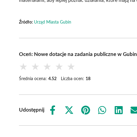
materiałami, aby lepiej poznać działania, które mają na
Źródło:
Urząd Miasta Gubin
Oceń: Nowe dotacje na zadania publiczne w Gubin
★
★
★
★
★
Średnia ocena:
4.52
Liczba ocen:
18
Udostępnij
Share
Share
Share
Share
Share
on
on
on
on
on
Facebook
X
Pinterest
WhatsApp
LinkedIn
(Twitter)