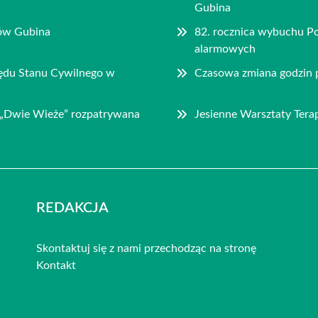
Gubina
ców Gubina
82. rocznica wybuchu P
alarmowych
rzędu Stanu Cywilnego w
Czasowa zmiana godzin p
l „Dwie Wieże” rozpatrywana
Jesienne Warsztaty Ter
REDAKCJA
Skontaktuj się z nami przechodząc na stronę
Kontakt