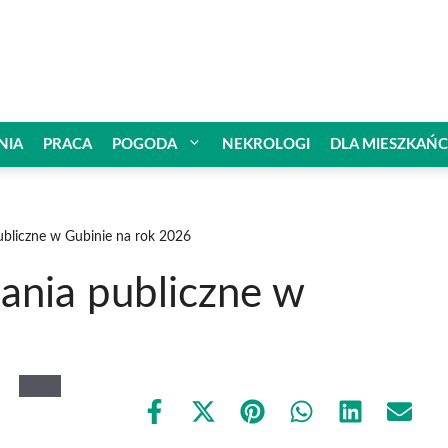
NIA
PRACA
POGODA
NEKROLOGI
DLA MIESZKAŃ
ubliczne w Gubinie na rok 2026
ania publiczne w
Share
Share
Share
Share
Share
Share
on
on
on
on
on
on