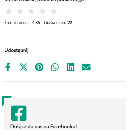
★
★
★
★
★
Średnia ocena:
4.85
Liczba ocen:
22
Udostępnij
Share
Share
Share
Share
Share
Share
on
on
on
on
on
on
Facebook
X
Pinterest
WhatsApp
LinkedIn
Email
(Twitter)
Dołącz do nas na Facebooku!