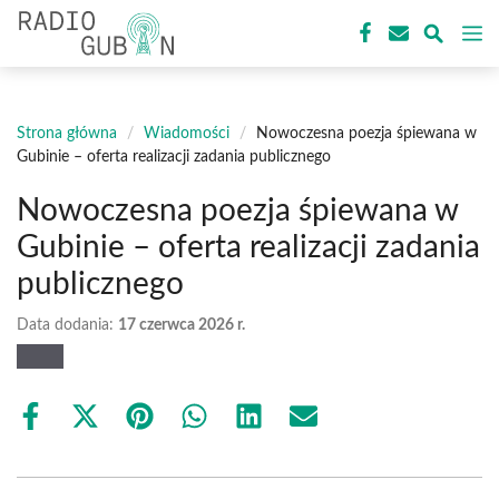
Przejdź
M
do
treści
Strona główna
/
Wiadomości
/
Nowoczesna poezja śpiewana w
Gubinie – oferta realizacji zadania publicznego
Nowoczesna poezja śpiewana w
Gubinie – oferta realizacji zadania
publicznego
Data dodania:
17 czerwca 2026 r.
Share
Share
Share
Share
Share
Share
on
on
on
on
on
on
Facebook
X
Pinterest
WhatsApp
LinkedIn
Email
(Twitter)