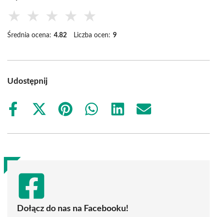
★
★
★
★
★
Średnia ocena:
4.82
Liczba ocen:
9
Udostępnij
Share
Share
Share
Share
Share
Share
on
on
on
on
on
on
Facebook
X
Pinterest
WhatsApp
LinkedIn
Email
(Twitter)
Dołącz do nas na Facebooku!