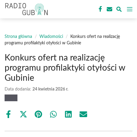
Przejdź
M
do
treści
Strona główna
/
Wiadomości
/
Konkurs ofert na realizację
programu profilaktyki otyłości w Gubinie
Konkurs ofert na realizację
programu profilaktyki otyłości w
Gubinie
Data dodania:
24 kwietnia 2026 r.
Share
Share
Share
Share
Share
Share
on
on
on
on
on
on
Facebook
X
Pinterest
WhatsApp
LinkedIn
Email
(Twitter)